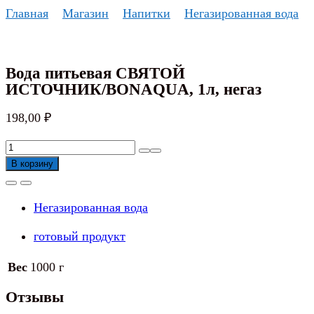
Перейти
Главная
Магазин
Напитки
Негазированная вода
к
содержанию
Вода питьевая СВЯТОЙ
ИСТОЧНИК/BONAQUA, 1л, негаз
198,00
₽
Количество
товара
В корзину
Вода
питьевая
Негазированная вода
СВЯТОЙ
ИСТОЧНИК/BONAQUA,
готовый продукт
1л,
негаз
Вес
1000 г
Отзывы