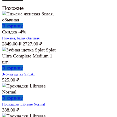
Похожие
В корзину
Скидка -4%
Пижама, белая обычная
Первоначальная
Текущая
2849,00
₽
2727,00
₽
цена
цена:
составляла
2727,00 ₽.
2849,00 ₽.
В корзину
Зубная щетка SPLAT
525,00
₽
В корзину
Прокладки Libresse Normal
388,00
₽