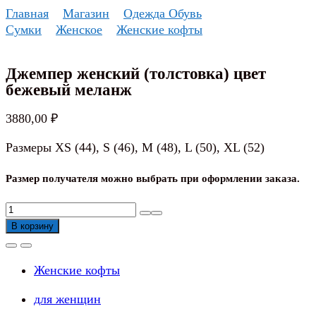
Перейти
Главная
Магазин
Одежда Обувь
к
Сумки
Женское
Женские кофты
содержанию
Джемпер женский (толстовка) цвет
бежевый меланж
3880,00
₽
Размеры XS (44), S (46), M (48), L (50), XL (52)
Размер получателя можно выбрать при оформлении заказа.
Количество
товара
В корзину
Джемпер
женский
Женские кофты
(толстовка)
цвет
для женщин
бежевый