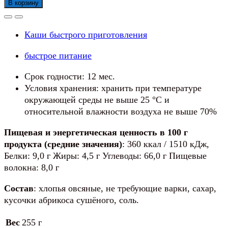
товара
В корзину
Каша
МИНУТКА
Каши быстрого приготовления
овсяная
с
быстрое питание
персиком
5х43г
Срок годности: 12 мес.
Условия хранения: хранить при температуре
окружающей среды не выше 25 °С и
относительной влажности воздуха не выше 70%
Пищевая и энергетическая ценность в 100 г
продукта (средние значения)
: 360 ккал / 1510 кДж,
Белки: 9,0 г Жиры: 4,5 г Углеводы: 66,0 г Пищевые
волокна: 8,0 г
Состав
: хлопья овсяные, не требующие варки, сахар,
кусочки абрикоса сушёного, соль.
Вес
255 г