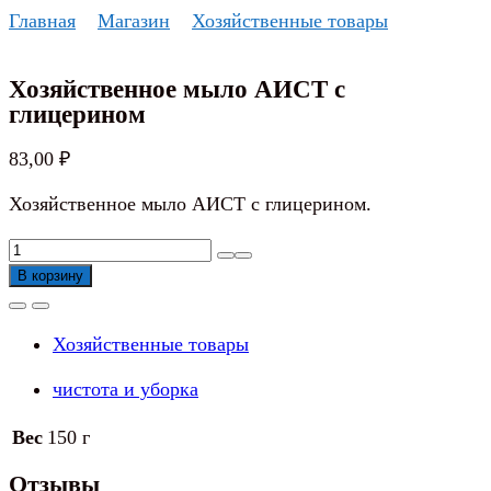
Перейти
Главная
Магазин
Хозяйственные товары
к
содержанию
Хозяйственное мыло АИСТ с
глицерином
83,00
₽
Хозяйственное мыло АИСТ с глицерином.
Количество
товара
В корзину
Хозяйственное
мыло
Хозяйственные товары
АИСТ
с
чистота и уборка
глицерином
Вес
150 г
Отзывы