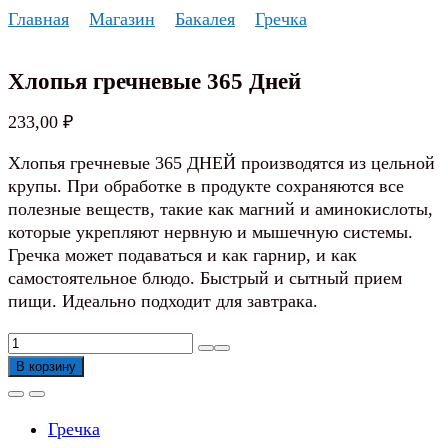
Перейти
Главная
Магазин
Бакалея
Гречка
к
содержанию
Хлопья гречневые 365 Дней
233,00
₽
Хлопья гречневые 365 ДНЕЙ производятся из цельной
крупы. При обработке в продукте сохраняются все
полезные веществ, такие как магний и аминокислоты,
которые укрепляют нервную и мышечную системы.
Гречка может подаваться и как гарнир, и как
самостоятельное блюдо. Быстрый и сытный прием
пищи. Идеально подходит для завтрака.
Количество
товара
В корзину
Хлопья
гречневые
Гречка
365