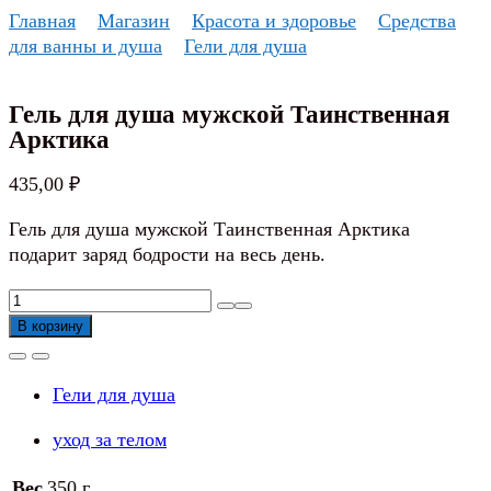
Перейти
Главная
Магазин
Красота и здоровье
Средства
к
для ванны и душа
Гели для душа
содержанию
Гель для душа мужской Таинственная
Арктика
435,00
₽
Гель для душа мужской Таинственная Арктика
подарит заряд бодрости на весь день.
Количество
товара
В корзину
Гель
для
Гели для душа
душа
мужской
уход за телом
Таинственная
Арктика
Вес
350 г