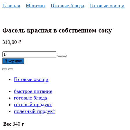
Перейти
Главная
Магазин
Готовые блюда
Готовые овощи
к
содержанию
Фасоль красная в собственном соку
319,00
₽
Количество
товара
В корзину
Фасоль
красная
Готовые овощи
в
собственном
быстрое питание
соку
готовые блюда
готовый продукт
полезный продукт
Вес
340 г