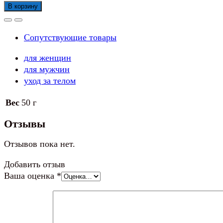
товара
В корзину
Диски
ватные
Сопутствующие товары
Я
САМАЯ,
для женщин
120шт
для мужчин
уход за телом
Вес
50 г
Отзывы
Отзывов пока нет.
Добавить отзыв
Ваша оценка
*