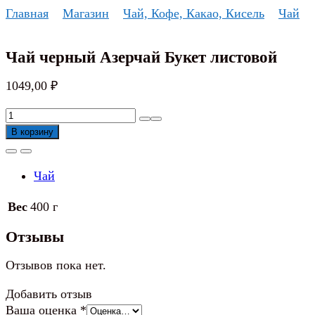
Перейти
Главная
Магазин
Чай, Кофе, Какао, Кисель
Чай
к
содержанию
Чай черный Азерчай Букет листовой
1049,00
₽
Количество
товара
В корзину
Чай
черный
Чай
Азерчай
Букет
Вес
400 г
листовой
Отзывы
Отзывов пока нет.
Добавить отзыв
Ваша оценка
*