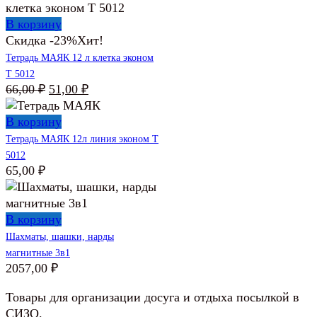
В корзину
Скидка -23%
Хит!
Тетрадь МАЯК 12 л клетка эконом
Т 5012
Первоначальная
Текущая
66,00
₽
51,00
₽
цена
цена:
составляла
51,00 ₽.
В корзину
66,00 ₽.
Тетрадь МАЯК 12л линия эконом Т
5012
65,00
₽
В корзину
Шахматы, шашки, нарды
магнитные 3в1
2057,00
₽
Товары для организации досуга и отдыха посылкой в
СИЗО.